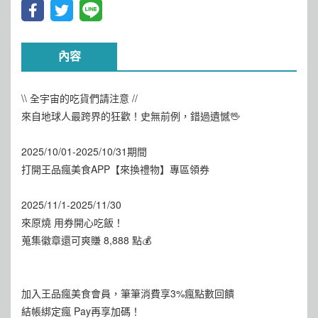
內容
\\ 全宇宙的吃貨們請注意 //
來自地球人最跨界的狂歡！史無前例，錯過遺憾🖖
2025/10/01-2025/10/31期間
打開王品瘋美食APP【來換禮物】專區領券
2025/11/1-2025/11/30
來原燒 用券開心吃飯！
蒐集徽章還可爽賺 8,888 點💰
加入王品瘋美食會員，筆筆消費享3%瘋點數回饋
結帳綁定瘋 Pay再享加碼！