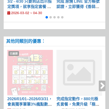
3/2 - 4/30 只要到店出示指
完成 原燒 LINE 官方帳號
定獎項，就享指定套餐 88
認證，立即獲得《香蒜奶
換
折
油牡蠣》一份
2026-03-02 ~ 04-30
其他同類別的優惠：
已過期
2026/01/01–2026/03/31，
完成指定動作，880元極
2
會員獨享筆筆3%瘋點數回
炙套餐，免費升級「極上