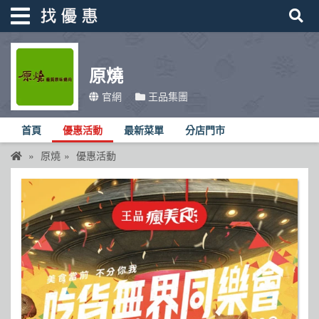
原燒
找優惠
官網
王品集團
首頁
首頁
優惠活動
最新菜單
分店門市
優惠活動
原燒
優惠活動
折價卷
線上DM
找菜單
品牌總覽