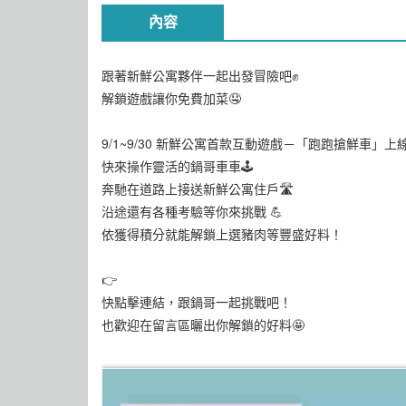
內容
跟著新鮮公寓夥伴一起出發冒險吧✊
解鎖遊戲讓你免費加菜🤤
9/1~9/30 新鮮公寓首款互動遊戲－「跑跑搶鮮車」上
快來操作靈活的鍋哥車車🕹️
奔馳在道路上接送新鮮公寓住戶🛣️
沿途還有各種考驗等你來挑戰 💪
依獲得積分就能解鎖上選豬肉等豐盛好料！
👉
快點擊連結，跟鍋哥一起挑戰吧！
也歡迎在留言區曬出你解鎖的好料🤩