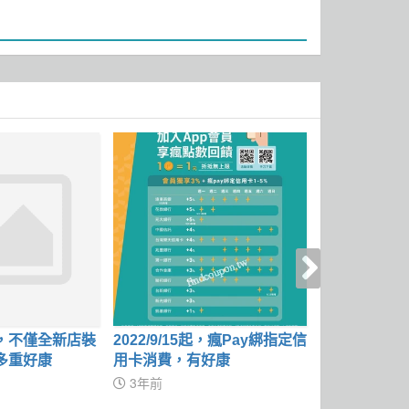
，不僅全新店裝
2022/9/15起，瘋Pay綁指定信
完成指定動作
多重好康
用卡消費，有好康
700元刷卡金
0元刷卡金
3年前
4年前