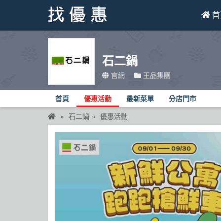
首
找優惠
石二鍋
首頁
官網
王品集團
優惠活動
首頁
優惠活動
最新菜單
分店門市
折價卷
石二鍋
優惠活動
線上DM
找菜單
品牌總覽