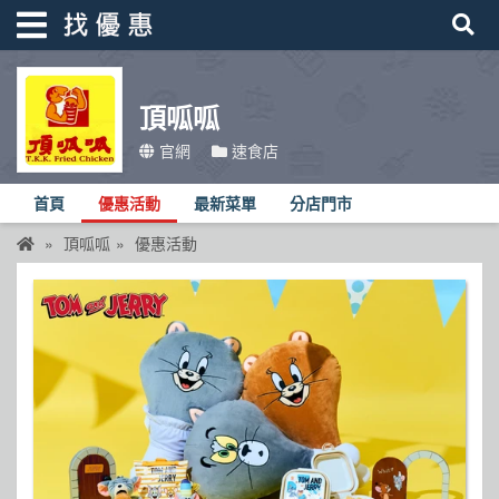
頂呱呱
找優惠
官網
速食店
首頁
首頁
優惠活動
最新菜單
分店門市
優惠活動
頂呱呱
優惠活動
折價卷
線上DM
找菜單
品牌總覽