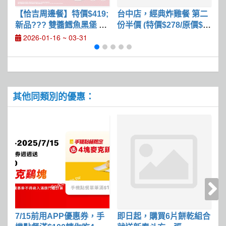
【恰吉周邊餐】特價$419;
台中店，經典炸雞餐 第二
新品??? 雙醬鱈魚黑堡 $1
份半價 (特價$278/原價$3
門
29
70)
2026-01-16 ~ 03-31
其他同類別的優惠：
7/15前用APP優惠券，手
即日起，購買6片餅乾組合
2