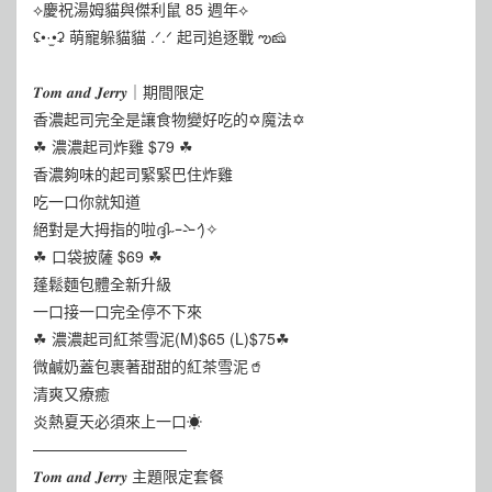
⟡慶祝湯姆貓與傑利鼠 85 週年⟡
ʢ•·̫•ʡ 萌寵躲貓貓 .ᐟ.ᐟ 起司追逐戰 ఌ🧀
𝑻𝒐𝒎 𝒂𝒏𝒅 𝑱𝒆𝒓𝒓𝒚｜期間限定
香濃起司完全是讓食物變好吃的✡︎魔法✡︎
☘ 濃濃起司炸雞 $79 ☘
香濃夠味的起司緊緊巴住炸雞
吃一口你就知道
絕對是大拇指的啦ദ്ദി˶ｰ̀֊ｰ́ )✧
☘ 口袋披薩 $69 ☘
蓬鬆麵包體全新升級
一口接一口完全停不下來
☘ 濃濃起司紅茶雪泥(M)$65 (L)$75☘
微鹹奶蓋包裹著甜甜的紅茶雪泥🥤
清爽又療癒
炎熱夏天必須來上一口☀︎
——————————
𝑻𝒐𝒎 𝒂𝒏𝒅 𝑱𝒆𝒓𝒓𝒚 主題限定套餐