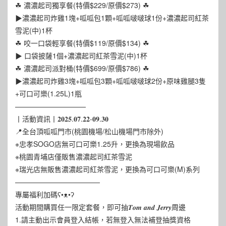
☘ 濃濃起司獨享餐(特價$229/原價$273) ☘
▶濃濃起司炸雞1塊+呱呱包1顆+呱呱啵啵球1份+濃濃起司紅茶
雪泥(中)1杯
☘ 咬一口袋輕享餐(特價$119/原價$134) ☘
▶ 口袋披薩1個+濃濃起司紅茶雪泥(中)1杯
☘ 濃濃起司派對桶(特價$699/原價$786) ☘
▶濃濃起司炸雞3塊+呱呱包3顆+呱呱啵啵球2份+原味雞腿3隻
+可口可樂(1.25L)1瓶
——————————
丨活動資訊丨𝟐𝟎𝟐𝟓.𝟎𝟕.𝟐𝟐-𝟎𝟗.𝟑𝟎
📍全台頂呱呱門市(桃園機場/松山機場門市除外)
※忠孝SOGO店無可口可樂1.25升，更換為現場飲品
※桃園青埔店僅販售濃濃起司紅茶雪泥
※瑞光店無販售濃濃起司紅茶雪泥，更換為可口可樂(M)系列
————————————
專屬福利加碼ʕ•ᴥ•ʔ
活動期間購買任一限定套餐，即可抽𝑻𝒐𝒎 𝒂𝒏𝒅 𝑱𝒆𝒓𝒓𝒚周邊
1.請主動出示會員登入結帳，若無登入無法補登抽獎資格