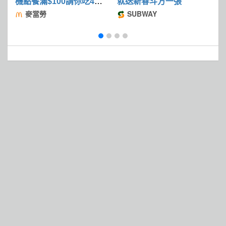
機點餐滿$100請你吃4塊
就送新春斗方一張
麥克鷄塊
麥當勞
SUBWAY