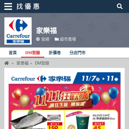
家樂福
找優惠
官網
超市賣場
首頁
首頁
DM型錄
折價卷
分店門市
優惠活動
家樂福
DM型錄
折價卷
線上DM
找菜單
品牌總覽