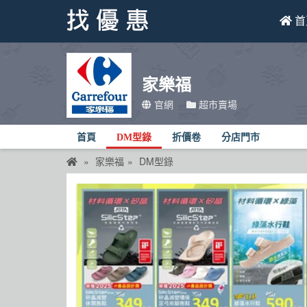
首
找優惠
家樂福
首頁
官網
超市賣場
優惠活動
首頁
DM型錄
折價卷
分店門市
折價卷
家樂福
DM型錄
線上DM
找菜單
品牌總覽