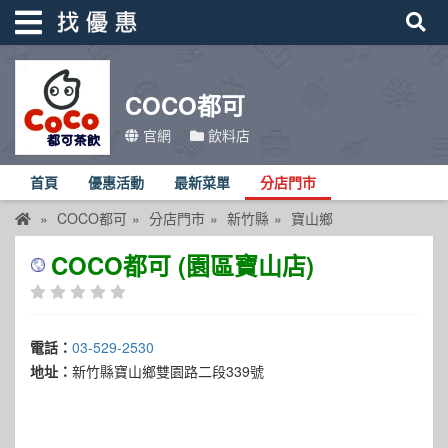
COCO都可
找優惠
官網
飲料店
首頁
首頁
優惠活動
最新菜單
分店門市
優惠活動
COCO都可
分店門市
新竹縣
寶山鄉
折價卷
COCO都可 (園區寶山店)
線上DM
找菜單
電話：
03-529-2530
品牌總覽
地址：
新竹縣寶山鄉雙園路二段339號