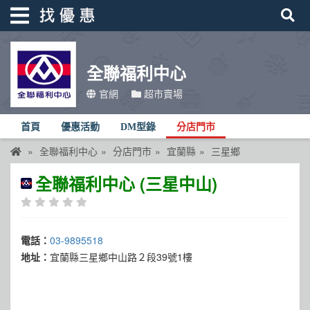
全聯福利中心
找優惠
官網
超市賣場
首頁
首頁
優惠活動
DM型錄
分店門市
優惠活動
全聯福利中心
分店門市
宜蘭縣
三星鄉
折價卷
全聯福利中心 (三星中山)
線上DM
找菜單
電話：
03-9895518
品牌總覽
地址：
宜蘭縣三星鄉中山路２段39號1樓