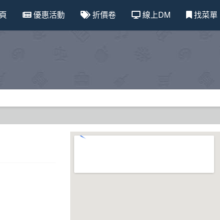
頁
優惠活動
折價卷
線上DM
找菜單