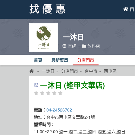
首
找優惠
一沐日
首頁
官網
飲料店
優惠活動
首頁
最新菜單
分店門市
折價卷
一沐日
分店門市
台中市
西屯區
線上DM
一沐日 (逢甲文華店)
找菜單
品牌總覽
電話：
04-24526762
地址：
台中市西屯區文華路2-1號
營業時間：
11:00~22:00 週一,週二,週三,週四,週五,週六,週日