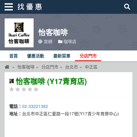
怡客咖啡
找優惠
官網
咖啡店
首頁
首頁
優惠活動
最新菜單
分店門市
優惠活動
怡客咖啡
分店門市
台北市
中正區
折價卷
怡客咖啡 (Y17青育店)
線上DM
找菜單
電話：
02-33221382
品牌總覽
地址：
台北市中正區仁愛路一段17號(Y17青少年育樂中心)