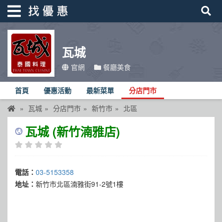
瓦城
找優惠
官網
餐廳美食
首頁
首頁
優惠活動
最新菜單
分店門市
優惠活動
瓦城
分店門市
新竹市
北區
折價卷
瓦城 (新竹湳雅店)
線上DM
找菜單
電話：
03-5153358
品牌總覽
地址：
新竹市北區湳雅街91-2號1樓