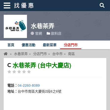
水巷茶弄
找優惠
官網
飲料店
首頁
首頁
優惠活動
最新菜單
分店門市
優惠活動
水巷茶弄
分店門市
台中市
南區
折價卷
水巷茶弄 (台中大慶店)
線上DM
找菜單
電話：
04-2260-8089
品牌總覽
地址：
台中市南區大慶街2段6之6號