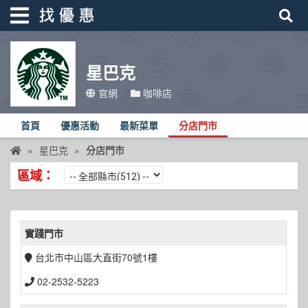
星巴克
找優惠
官網
咖啡店
首頁
首頁
優惠活動
最新菜單
分店門市
優惠活動
星巴克
分店門市
折價卷
區域：
線上DM
找菜單
實踐門市
品牌總覽
台北市中山區大直街70號1樓
02-2532-5223