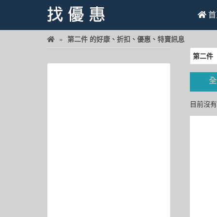
首
第二件 的好康、折扣、優惠、特賣訊息
找優惠
首頁
全
優惠活動
目前沒有
折價卷
線上DM
找菜單
品牌總覽