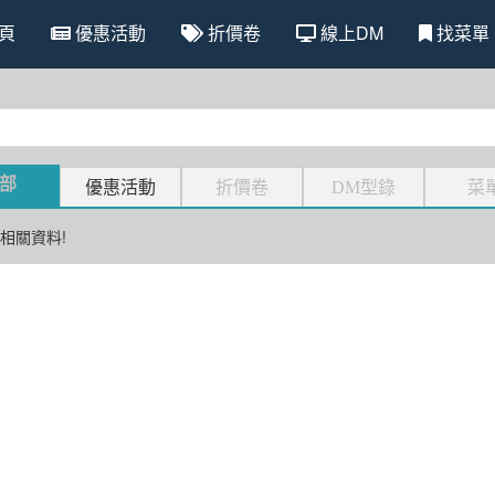
頁
優惠活動
折價卷
線上DM
找菜單
部
優惠活動
折價卷
DM型錄
菜
相關資料!