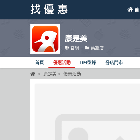
首
找優惠
康是美
首頁
官網
藥妝店
優惠活動
首頁
優惠活動
DM型錄
分店門市
折價卷
康是美
優惠活動
線上DM
找菜單
品牌總覽