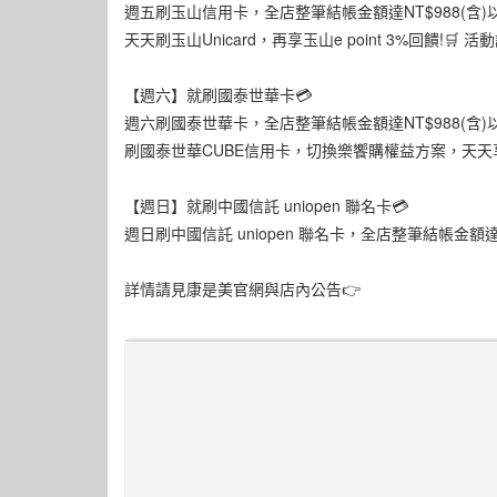
週五刷玉山信用卡，全店整筆結帳金額達NT$988(含
天天刷玉山Unicard，再享玉山e point 3%回饋!
【週六】就刷國泰世華卡💳
週六刷國泰世華卡，全店整筆結帳金額達NT$988(含)
刷國泰世華CUBE信用卡，切換樂饗購權益方案，天天享
【週日】就刷中國信託 uniopen 聯名卡💳
週日刷中國信託 uniopen 聯名卡，全店整筆結帳金額
詳情請見康是美官網與店內公告👉