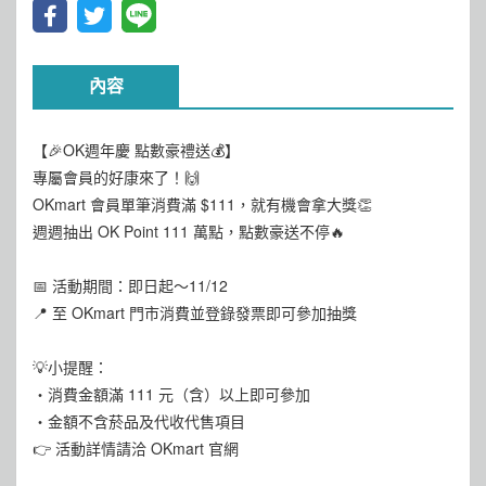
內容
【🎉OK週年慶 點數豪禮送💰】
專屬會員的好康來了！🙌
OKmart 會員單筆消費滿 $111，就有機會拿大獎👏
週週抽出 OK Point 111 萬點，點數豪送不停🔥
📅 活動期間：即日起～11/12
📍 至 OKmart 門市消費並登錄發票即可參加抽獎
💡小提醒：
・消費金額滿 111 元（含）以上即可參加
・金額不含菸品及代收代售項目
👉 活動詳情請洽 OKmart 官網