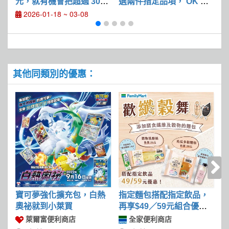
元，就有機會把超過 3000
選兩件指定品項， OK Poi
指
萬的總獎額帶回家
nt 點數雙倍送
2026-01-18 ~ 03-08
其他同類別的優惠：
寶可夢強化擴充包，白熱
指定麵包搭配指定飲品，
奧祕就到小萊買
再享$49／59元組合優惠
價
萊爾富便利商店
全家便利商店