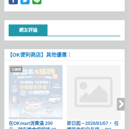
網友評論
【OK便利商店】其他優惠：
已過期
在OKmart消費滿 200
即日起－2026/01/07， 任
任