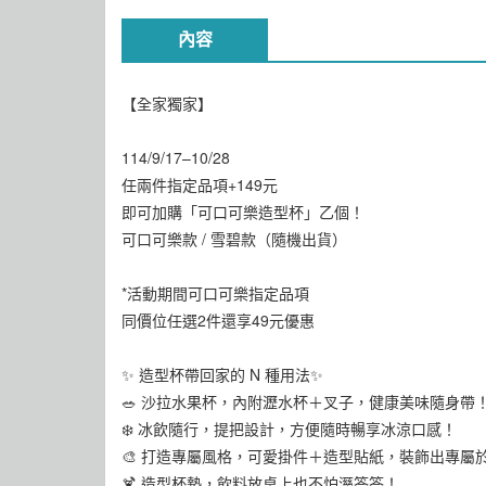
內容
【全家獨家】
114/9/17–10/28
任兩件指定品項+149元
即可加購「可口可樂造型杯」乙個！
可口可樂款 / 雪碧款（隨機出貨）
*活動期間可口可樂指定品項
同價位任選2件還享49元優惠
✨ 造型杯帶回家的 N 種用法✨
🥗 沙拉水果杯，內附瀝水杯＋叉子，健康美味隨身帶
❄️ 冰飲隨行，提把設計，方便隨時暢享冰涼口感！
🎨 打造專屬風格，可愛掛件＋造型貼紙，裝飾出專屬
🍹 造型杯墊，飲料放桌上也不怕溼答答！