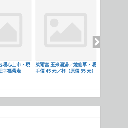
包暖心上市，現
萊爾富 玉米濃湯／燒仙草，暖
三麗鷗【純水
把幸福帶走
手價 45 元／杯（原價 55 元）
光款】，優惠價
件