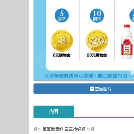
查看圖片
內容
🧾✨ 筆筆繳費趣 章章換好禮 ✨🧾