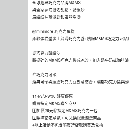
全球經典巧克力品牌M&MS
與全家夢幻聯名甜點、酷繽沙
最繽紛味蕾派對甜蜜登場😍
🎂minimore 巧克力蛋糕
柔軟蛋糕體裹上絲滑巧克力醬+繽紛M&MS巧克力豆點
🍨巧克力酷繽沙
將搗碎的M&MS巧克力製成冰沙，加入熱牛奶或咖啡液
🥐巧克力可頌
經典可頌與繽紛巧克力豆創意結合，濃郁巧克力醬與蜂
114/9/3-9/30 好康優惠
購買指定M&MS聯名商品
1️⃣加價29元🉐指定M&MS巧克力一包
2️⃣集滿指定章數，可兌換限量週邊商品
※以上活動不包含隨買跨店取購買及兌換