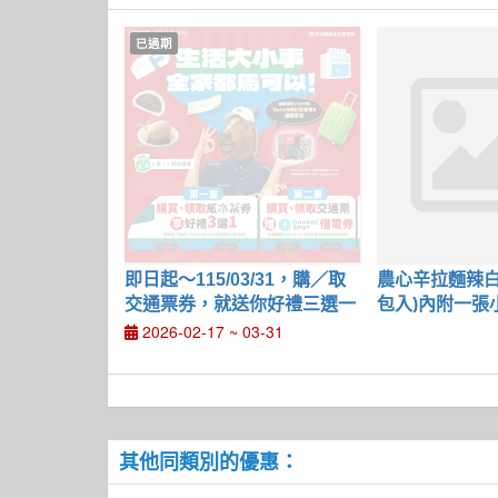
已過期
即日起～115/03/31，購／取
農心辛拉麵辣白
交通票券，就送你好禮三選一
包入)內附一張
9元/袋
2026-02-17 ~ 03-31
其他同類別的優惠：