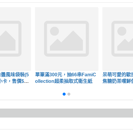
醬風味袋裝(5
單筆滿300元，抽66串FamiC
呆萌可愛的歐
小卡，售價$30
ollection超柔抽取式衛生紙
焦糖奶茶嚐鮮價
價$39/瓶)