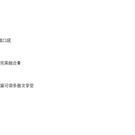
綴口感
完美融合🍫
巢可頌多層次享受