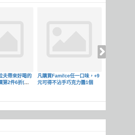
拉夫帶來好喝的
凡購買Fami!ce任一口味，+9
溫罐系列飲品
第2件6折(售
元可得不沾手巧克力醬1個
烤系列單品 8
享)