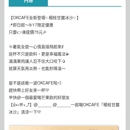
內容
【OKCAFE全新登場✨楊枝甘露冰沙✨】
📍即日起～9/17限定優惠
只要👉凍感價75元🎉
🌞暑氣全退～心情直接飛起來💃
這杯不只是飲料，更是幸福魔法💫
滿滿果肉讓人忍不住大口咬下🥭
就算天氣再炎熱，也能秒降溫～
是不是該衝一波OKCAFE啦💨
趕快帶上好友來一杯💛
💬快@一個最愛喝芒果飲的好朋友
【👍+💬+⤴️】@______ @______一起喝OKCAFE「楊枝甘露
冰沙」清涼一下💛