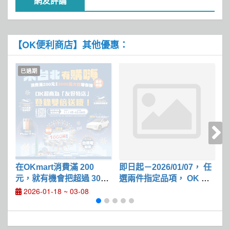
網友評論
【OK便利商店】其他優惠：
已過期
在OKmart消費滿 200
即日起－2026/01/07， 任
任
元，就有機會把超過 3000
選兩件指定品項， OK Poi
指
萬的總獎額帶回家
nt 點數雙倍送
2026-01-18 ~ 03-08