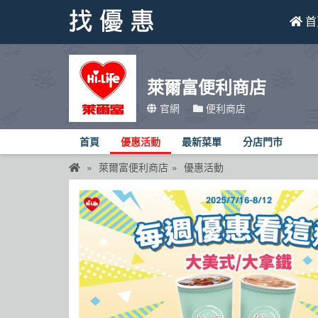
首
找優惠
萊爾富便利商店
首頁
官網
便利商店
優惠活動
首頁
優惠活動
最新菜單
分店門市
折價卷
萊爾富便利商店
優惠活動
線上DM
找菜單
品牌總覽