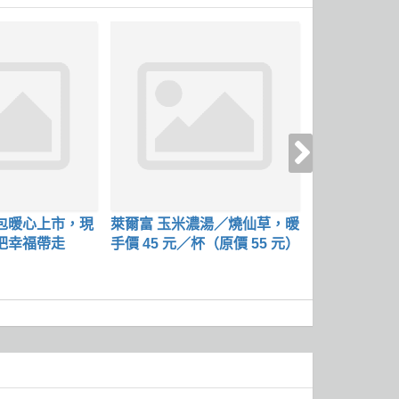
包暖心上市，現
萊爾富 玉米濃湯／燒仙草，暖
三麗鷗【純水
把幸福帶走
手價 45 元／杯（原價 55 元）
光款】，優惠價
件