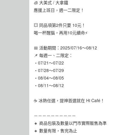
🧊 大美式 / 大拿鐵
應援上班日，週一二限定！
💥 同品項第2件只要 10元！
喝一杯醒腦，再用10元續命⚡
📅 活動期間：2025/07/16～08/12
📌 每週一、二限定：
・07/21～07/22
・07/28～07/29
・08/04～08/05
・08/11～08/12
☕ 冰熱任選，提神首選就在 Hi Café！
－－－－－－－－－－
🔸 商品包裝及數量以門市實際販售為準
🔸 數量有限，售完為止