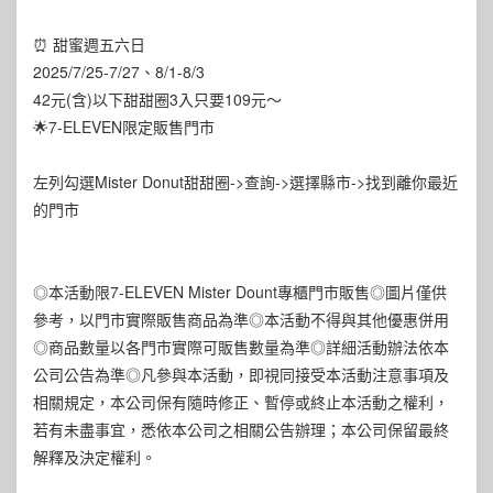
⏰ 甜蜜週五六日
2025/7/25-7/27、8/1-8/3
42元(含)以下甜甜圈3入只要109元～
🌟7-ELEVEN限定販售門市
左列勾選Mister Donut甜甜圈->查詢->選擇縣市->找到離你最近
的門市
◎本活動限7-ELEVEN Mister Dount專櫃門市販售◎圖片僅供
參考，以門市實際販售商品為準◎本活動不得與其他優惠併用
◎商品數量以各門市實際可販售數量為準◎詳細活動辦法依本
公司公告為準◎凡參與本活動，即視同接受本活動注意事項及
相關規定，本公司保有隨時修正、暫停或終止本活動之權利，
若有未盡事宜，悉依本公司之相關公告辦理；本公司保留最終
解釋及決定權利。