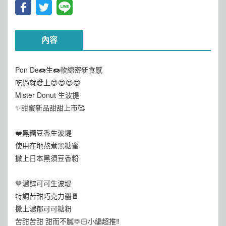
內容
Pon De🍩生🍩軟綿密新食感
吃過就愛上😍😍😍😍
Mister Donut 生波提
✨甜蜜新品甜甜上市🥰
❤️黑糖豆香生波堤
使用在地熬煮黑糖蜜
撒上日本黑須豆香粉
🤎濃醇可可生波堤
特調苦甜巧克力醬🍫
撒上濃郁可可糖粉
苦甜苦甜 甜而不膩🫶🏻小編超推‼️