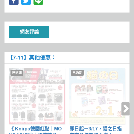
網友評論
【7-11】其他優惠：
已過期
已過期
《 Knirps德國紅點｜MO
即日起－3/17，貓之日指
收