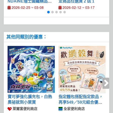
NDAINE瑞士國鐵精品集
定商品任選買 2 送 1
尚
點活動》
2
2026-02-25 ~ 03-08
2026-02-12 ~ 03-17
其他同類別的優惠：
寶可夢強化擴充包，白熱
指定麵包搭配指定飲品，
O
奧祕就到小萊買
再享$49／59元組合優惠
價
萊爾富便利商店
全家便利商店