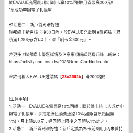
於EVALUE充電刷#聯邦綠卡享10%回饋‼️月省最高200元‼️
*須成功申辦電子化帳單
💳活動二｜新戶首刷贈好禮
聯邦綠卡新戶核卡後30日內，於EVALUE充電刷 #聯邦綠卡累
積滿1,288元(含)以上，贈『刷卡金300元』。
💭更多 #聯邦綠卡優惠詳情及注意事項請詳見聯邦綠卡網站∶
https://activity.ubot.com.tw/2025GreenCard/index.htm
💭註冊輸入EVALUE邀請碼【
23c2582b
】賺200點數
---
[注意事項]
1.活動一｜EVALUE充電最高10%回饋：聯邦綠卡持卡人成功申
辦電子化帳單，享指定綠色消費通路10%回饋(含原始回饋
1%)，月上限200元；達回饋上限後之回饋以1%計之。
2.活動二｜新戶首刷贈好禮：新戶定義為核卡前6個月內未曾持