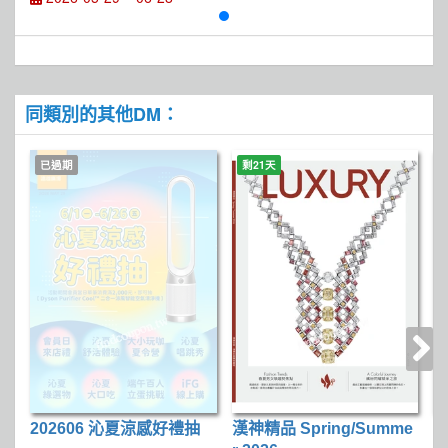
同類別的其他DM：
已過期
剩21天
202606 沁夏涼感好禮抽
漢神精品 Spring/Summe
N