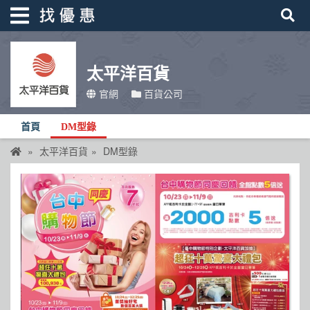
太平洋百貨
找優惠
官網
百貨公司
首頁
首頁
DM型錄
優惠活動
太平洋百貨
DM型錄
折價卷
線上DM
找菜單
品牌總覽