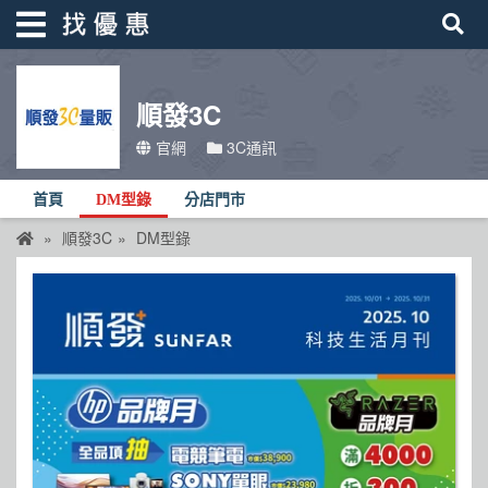
順發3C
找優惠
官網
3C通訊
首頁
首頁
DM型錄
分店門市
優惠活動
順發3C
DM型錄
折價卷
線上DM
找菜單
品牌總覽