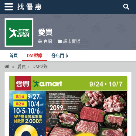
愛買
找優惠
官網
超市賣場
首頁
首頁
DM型錄
分店門市
優惠活動
愛買
DM型錄
折價卷
線上DM
找菜單
品牌總覽