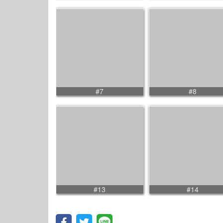
#7
#8
#13
#14