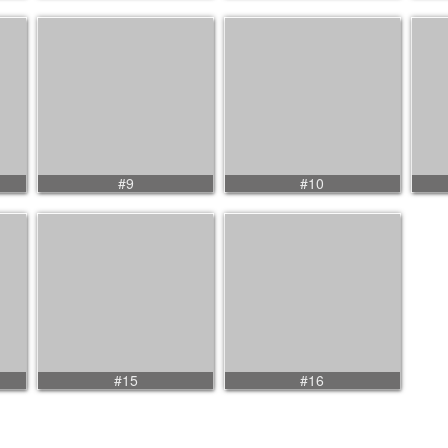
#9
#10
#15
#16