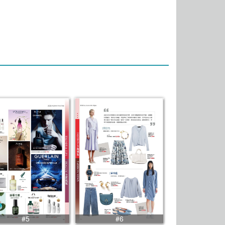
#5
#6