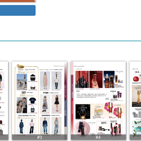
#3
#4