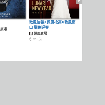
微風信義X微風松高X微風南
美饕指南
山 瑞兔迎春
廣場
義享時尚廣
微風廣場
3年前
3年前
2022-07-16