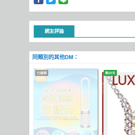
網友評論
同類別的其他DM：
已過期
剩25天