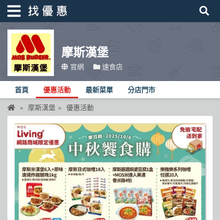
摩斯漢堡
找優惠
官網
速食店
首頁
首頁
優惠活動
最新菜單
分店門市
優惠活動
摩斯漢堡
優惠活動
折價卷
線上DM
找菜單
品牌總覽