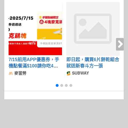
7/15前用APP優惠券，手
即日起，購買6片餅乾組合
2
機點餐滿$100請你吃4塊
就送新春斗方一張
麥克鷄塊
麥當勞
SUBWAY