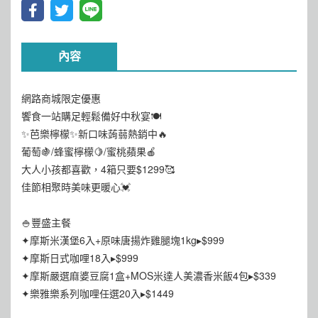
內容
網路商城限定優惠
饗食一站購足輕鬆備好中秋宴🍽️
✨芭樂檸檬✨新口味蒟蒻熱銷中🔥
葡萄🍇/蜂蜜檸檬🍋/蜜桃蘋果🍎
大人小孩都喜歡，4箱只要$1299🥰
佳節相聚時美味更暖心💓
🍚豐盛主餐
✦摩斯米漢堡6入+原味唐揚炸雞腿塊1kg▸$999
✦摩斯日式咖哩18入▸$999
✦摩斯嚴選麻婆豆腐1盒+MOS米達人美濃香米飯4包▸$339
✦樂雅樂系列咖哩任選20入▸$1449