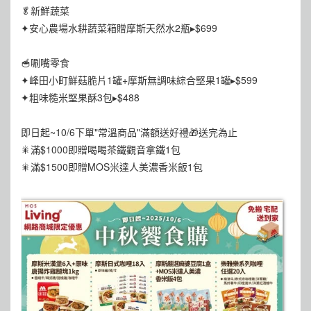
🥬新鮮蔬菜
✦安心農場水耕蔬菜箱贈摩斯天然水2瓶▸$699
🥣唰嘴零食
✦峰田小町鮮菇脆片1罐+摩斯無調味綜合堅果1罐▸$599
✦粗味糙米堅果酥3包▸$488
即日起~10/6下單"常溫商品"滿額送好禮🎁送完為止
🎇滿$1000即贈喝喝茶鐵觀音拿鐵1包
🎇滿$1500即贈MOS米達人美濃香米飯1包